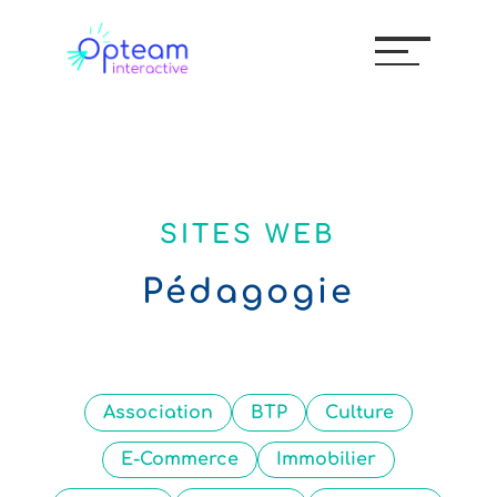
SITES WEB
Pédagogie
Association
BTP
Culture
E-Commerce
Immobilier