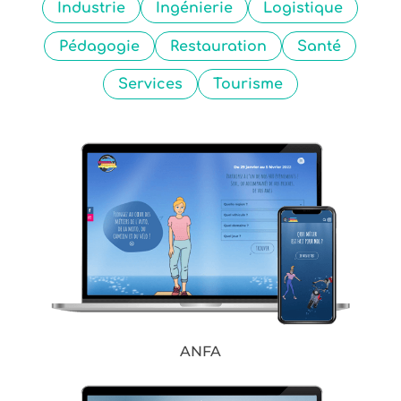
Industrie
Ingénierie
Logistique
Pédagogie
Restauration
Santé
Services
Tourisme
ANFA